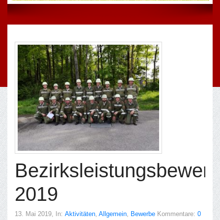
Bezirksleistungsbewer
2019
13. Mai 2019
, In:
Aktivitäten
,
Allgemein
,
Bewerbe
Kommentare:
0