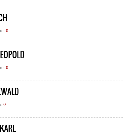
CH
re:
0
LEOPOLD
re:
0
EWALD
e:
0
 KARL