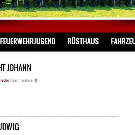
FEUERWEHRJUGEND
RÜSTHAUS
FAHRZE
HT JOHANN
lieder
Kommentare:
0
UDWIG