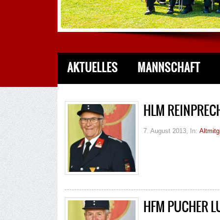
AKTUELLES
MANNSCHAFT
HLM REINPREC
7. August 2013
, In:
Altmitg
HFM PUCHER L