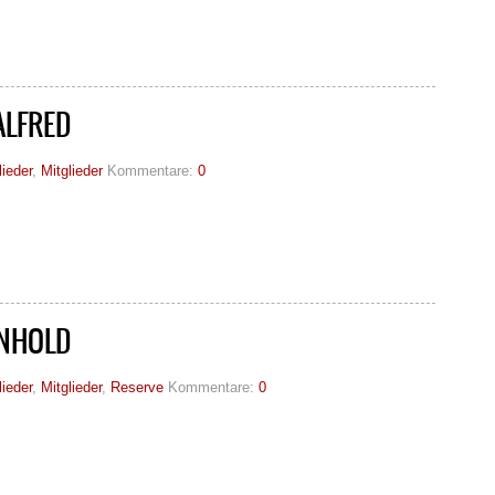
ALFRED
lieder
,
Mitglieder
Kommentare:
0
INHOLD
lieder
,
Mitglieder
,
Reserve
Kommentare:
0