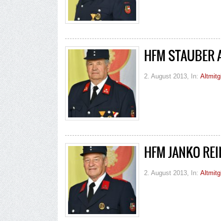
HFM STAUBER 
2. August 2013
, In:
Altmitg
HFM JANKO RE
2. August 2013
, In:
Altmitg