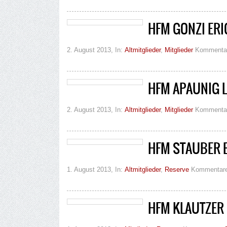
HFM GONZI ERI
2. August 2013
, In:
Altmitglieder
,
Mitglieder
Kommenta
HFM APAUNIG 
2. August 2013
, In:
Altmitglieder
,
Mitglieder
Kommenta
HFM STAUBER 
1. August 2013
, In:
Altmitglieder
,
Reserve
Kommentar
HFM KLAUTZER