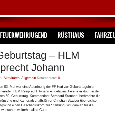
FEUERWEHRJUGEND
RÜSTHAUS
FAHRZE
Geburtstag – HLM
precht Johann
In:
Aktivitäten
,
Allgemein
Kommentare:
0
en 03. Mai war eine Abordnung der FF-Hart zur Geburtstagsfeier
meraden HLM Reinprecht Johann eingeladen. Feierte er doch in der
nen 80. Geburtstag. Kommandant Bernhard Stauber überbrachte die
ünsche und Kameradschaftsführer Christian Stauber überreichte
gskind einen Geschenkskorb zur Stärkung. Wir danken für die
 wünschen weiterhin alles Gute !