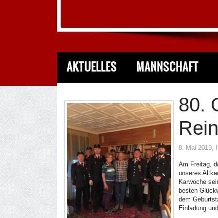
AKTUELLES
MANNSCHAFT
80. 
Rein
8. Mai 2019
, 
Am Freitag, d
unseres Altka
Karwoche sei
besten Glückw
dem Geburtsta
Einladung und