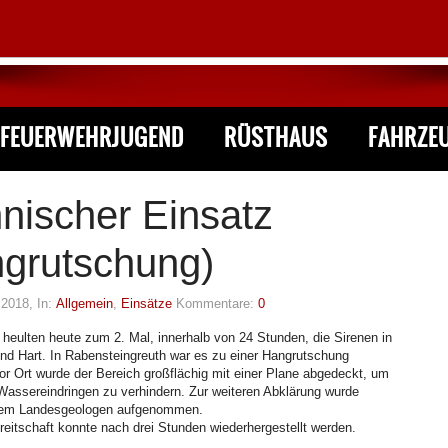
FEUERWEHRJUGEND
RÜSTHAUS
FAHRZE
nischer Einsatz
grutschung)
 2018
, In:
Allgemein
,
Einsätze
Kommentare:
0
heulten heute zum 2. Mal, innerhalb von 24 Stunden, die Sirenen in
nd Hart. In Rabensteingreuth war es zu einer Hangrutschung
 Ort wurde der Bereich großflächig mit einer Plane abgedeckt, um
Wassereindringen zu verhindern. Zur weiteren Abklärung wurde
dem Landesgeologen aufgenommen.
reitschaft konnte nach drei Stunden wiederhergestellt werden.