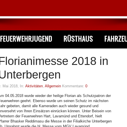
FEUERWEHRJUGEND
RÜSTHAUS
FAHRZE
Florianimesse 2018 in
Unterbergen
9. Mai 2018
, In:
Aktivitäten
,
Allgemein
Kommentare:
0
m 04.05.2018 wurde wieder der heilige Florian als Schutzpatron der
Feuerwehren geehrt. Ebenso wurde um seinen Schutz im nächsten
Jahr gebeten, damit alle Kameraden auch wieder gesund und
unversehrt von Ihren Einsätzen einrücken können. Unter Beisein von
ertretern der Feuerwehren Hart, Lavamünd und Ettendorf, hielt
farrer Bhasker Reddimasu die Messe in der Filialkirche Unterbergen
ab. Umrahmt wurde die hl. Messe vom MGV Lavamünd.