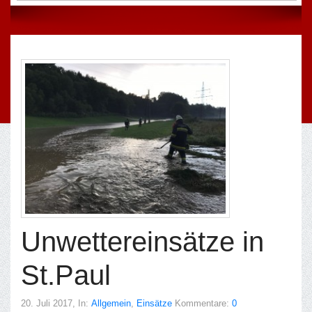
Unwettereinsätze in
St.Paul
20. Juli 2017
, In:
Allgemein
,
Einsätze
Kommentare:
0