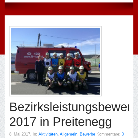
Bezirksleistungsbewer
2017 in Preitenegg
8. Mai 2017
, In:
Aktivitäten
,
Allgemein
,
Bewerbe
Kommentare:
0