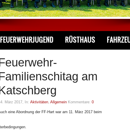
FEUERWEHRJUGEND
RÜSTHAUS
FAHRZE
Feuerwehr-
Familienschitag am
Katschberg
14. März 2017
, In:
Aktivitäten
,
Allgemein
Kommentare:
0
Auch eine Abordnung der FF-Hart war am 11. März 2017 beim
terbedingungen
.