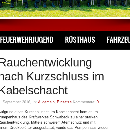
FEUERWEHRJUGEND
RÜSTHAUS
FAHRZE
Rauchentwicklung
nach Kurzschluss im
Kabelschacht
9. September 2016
, In:
Allgemein
,
Einsätze
Kommentare:
0
Aufgrund eines Kurzschlusses im Kabelschacht kam es im
Pumpenhaus des Kraftwerkes Schwabeck zu einer starken
Rauchentwicklung. Mittels schwerem Atemschutz und mit
einem Druckbelüfter ausgestattet, wurde das Pumpenhaus wieder