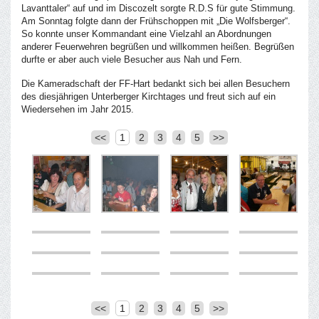
Lavanttaler“ auf und im Discozelt sorgte R.D.S für gute Stimmung.
Am Sonntag folgte dann der Frühschoppen mit „Die Wolfsberger“.
So konnte unser Kommandant eine Vielzahl an Abordnungen
anderer Feuerwehren begrüßen und willkommen heißen. Begrüßen
durfte er aber auch viele Besucher aus Nah und Fern.
Die Kameradschaft der FF-Hart bedankt sich bei allen Besuchern
des diesjährigen Unterberger Kirchtages und freut sich auf ein
Wiedersehen im Jahr 2015.
<<
1
2
3
4
5
>>
<<
1
2
3
4
5
>>