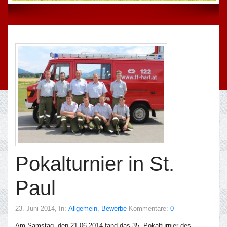
Pokalturnier in St.
Paul
23. Juni 2014
, In:
Allgemein
,
Bewerbe
Kommentare:
0
Am Samstag, den 21.06.2014 fand das 35. Pokalturnier des