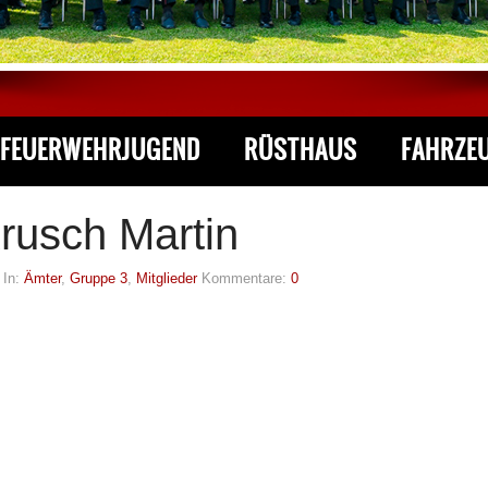
FEUERWEHRJUGEND
RÜSTHAUS
FAHRZE
rusch Martin
, In:
Ämter
,
Gruppe 3
,
Mitglieder
Kommentare:
0