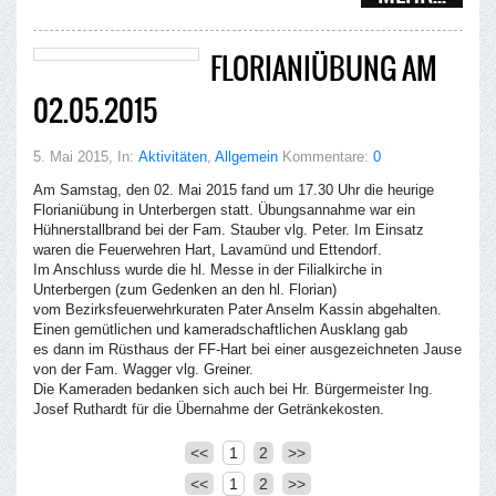
FLORIANIÜBUNG AM
02.05.2015
5. Mai 2015
, In:
Aktivitäten
,
Allgemein
Kommentare:
0
Am Samstag, den 02. Mai 2015 fand um 17.30 Uhr die heurige
Florianiübung in Unterbergen statt. Übungsannahme war ein
Hühnerstallbrand bei der Fam. Stauber vlg. Peter. Im Einsatz
waren die Feuerwehren Hart, Lavamünd und Ettendorf.
Im Anschluss wurde die hl. Messe in der Filialkirche in
Unterbergen (zum Gedenken an den hl. Florian)
vom Bezirksfeuerwehrkuraten Pater Anselm Kassin abgehalten.
Einen gemütlichen und kameradschaftlichen Ausklang gab
es dann im Rüsthaus der FF-Hart bei einer ausgezeichneten Jause
von der Fam. Wagger vlg. Greiner.
Die Kameraden bedanken sich auch bei Hr. Bürgermeister Ing.
Josef Ruthardt für die Übernahme der Getränkekosten.
<<
1
2
>>
<<
1
2
>>