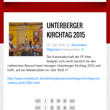
UNTERBERGER
KIRCHTAG 2015
15. Juli 2015
, In:
Aktivitäten
,
Allgemein
Kommentare:
0
Die Kameradschaft der FF-Hart
bedankt sich recht herzlich für den
zahlreichen Besuch beim heurigen Unterberger Kirchtag 2015 und
hofft, auf ein Wiedersehen im Jahr 2016 !!!
http://www.meinbezirk.at/wolfsberg/leute/unterberger-kirchtag-mit-
zeltfest-d1412362.html
<<
1
2
3
4
>>
<<
1
2
3
4
>>