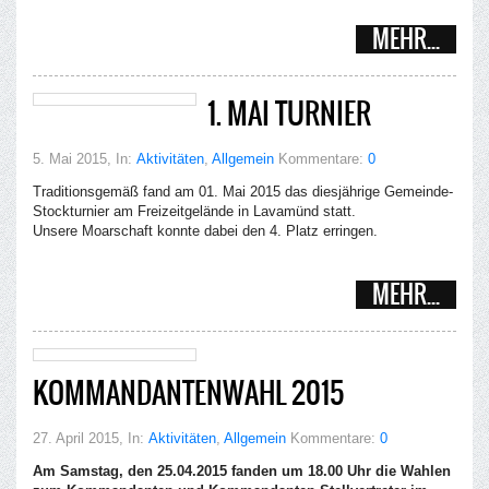
MEHR...
1. MAI TURNIER
5. Mai 2015
, In:
Aktivitäten
,
Allgemein
Kommentare:
0
Traditionsgemäß fand am 01. Mai 2015 das diesjährige Gemeinde-
Stockturnier am Freizeitgelände in Lavamünd statt.
Unsere Moarschaft konnte dabei den 4. Platz erringen.
MEHR...
KOMMANDANTENWAHL 2015
27. April 2015
, In:
Aktivitäten
,
Allgemein
Kommentare:
0
Am Samstag, den 25.04.2015 fanden um 18.00 Uhr die Wahlen