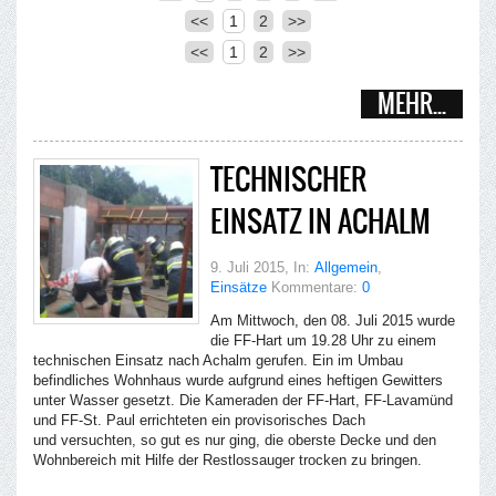
<<
1
2
>>
<<
1
2
>>
MEHR...
TECHNISCHER
EINSATZ IN ACHALM
9. Juli 2015
, In:
Allgemein
,
Einsätze
Kommentare:
0
Am Mittwoch, den 08. Juli 2015 wurde
die FF-Hart um 19.28 Uhr zu einem
technischen Einsatz nach Achalm gerufen. Ein im Umbau
befindliches Wohnhaus wurde aufgrund eines heftigen Gewitters
unter Wasser gesetzt. Die Kameraden der FF-Hart, FF-Lavamünd
und FF-St. Paul errichteten ein provisorisches Dach
und versuchten, so gut es nur ging, die oberste Decke und den
Wohnbereich mit Hilfe der Restlossauger trocken zu bringen.